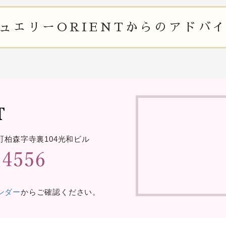
ュエリー
ORIENTからの
アドバ
町柏森字寺裏
104光和ビル
レンダー
からご確認ください。