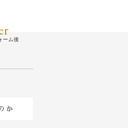
er
ォーム後
のか