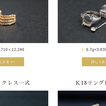
4,710＝12,246
6.7g×3,8
くみる >>
詳しくみる
ネックレス一式
K18リング