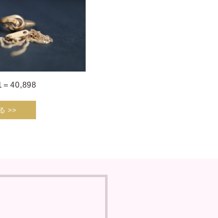
01＝40,898
 >>