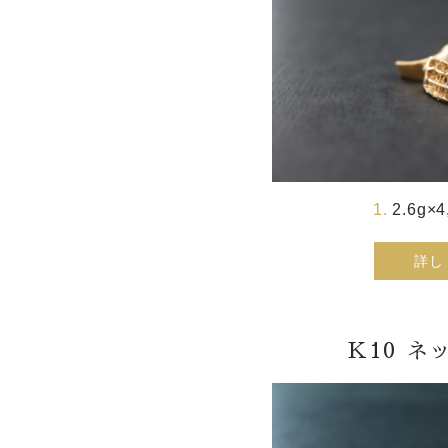
2.6g×
詳し
K10 