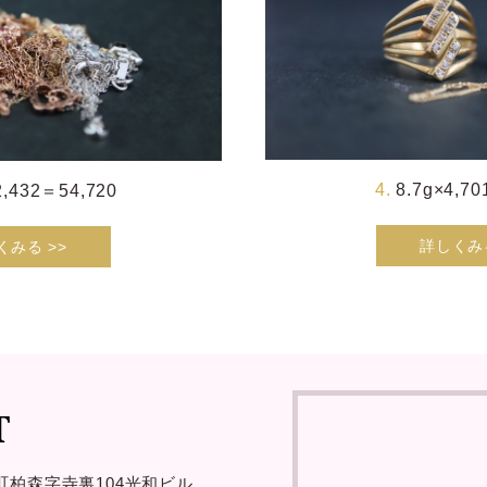
8.7g×4,7
2,432＝54,720
詳しくみる
くみる >>
町柏森字寺裏
104光和ビル