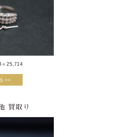
38＝25,714
 >>
他 買取り