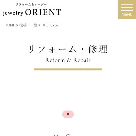
toggl
navig
MENU
HOME
>
投稿 一覧
>
IMG_3767
#