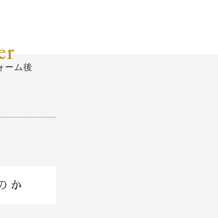
er
ォーム後
のか