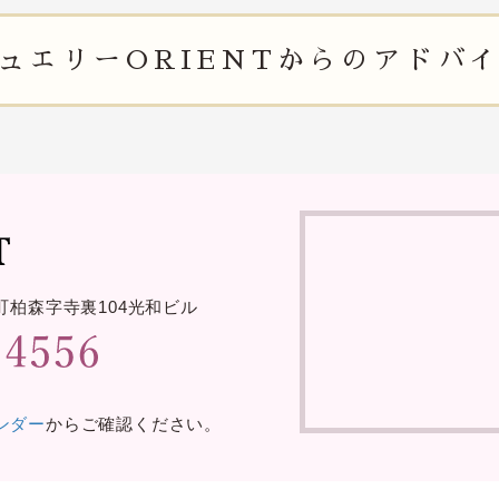
ュエリー
ORIENTからの
アドバ
町柏森字寺裏
104光和ビル
レンダー
からご確認ください。