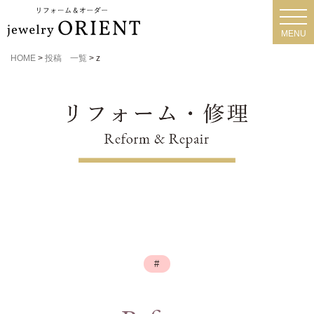
toggl
navig
MENU
HOME
>
投稿 一覧
>
z
#