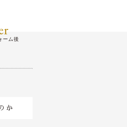
er
ォーム後
のか