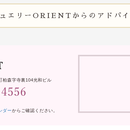
ュエリー
ORIENTからの
アドバ
町柏森字寺裏
104光和ビル
レンダー
からご確認ください。