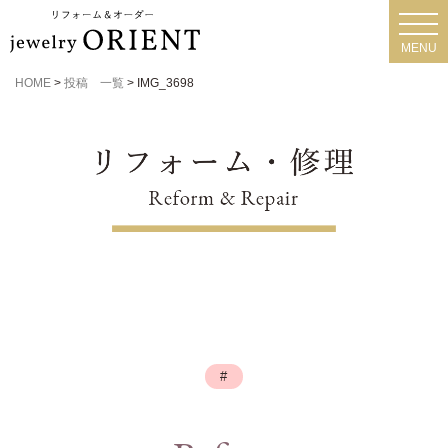
toggl
navig
MENU
HOME
>
投稿 一覧
>
IMG_3698
#