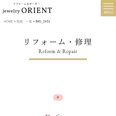
toggl
navig
MENU
HOME
>
投稿 一覧
>
IMG_2431
#