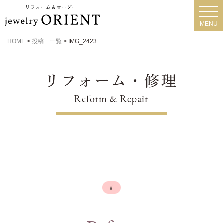
toggl
navig
MENU
HOME
>
投稿 一覧
>
IMG_2423
#