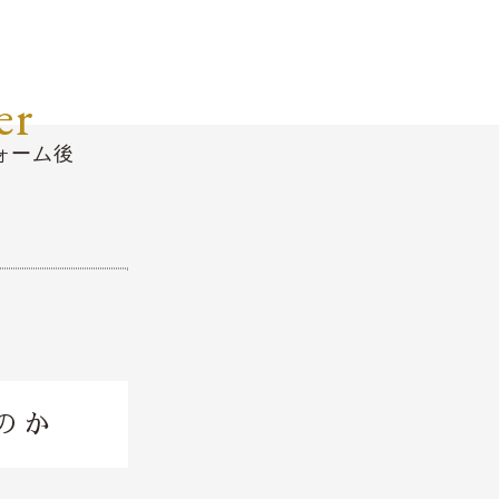
er
ォーム後
のか