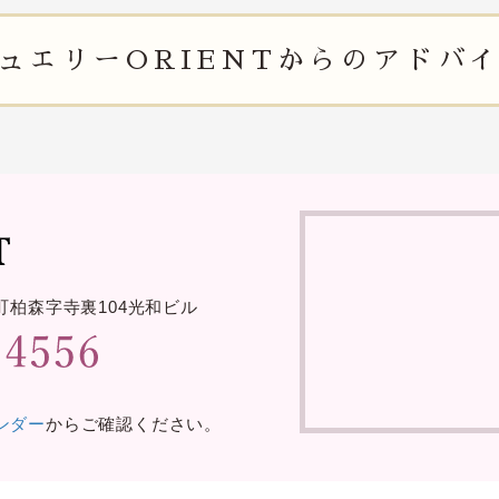
ュエリー
ORIENTからの
アドバ
町柏森字寺裏
104光和ビル
レンダー
からご確認ください。