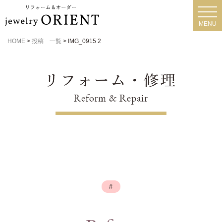
toggl
navig
MENU
HOME
>
投稿 一覧
>
IMG_0915 2
#