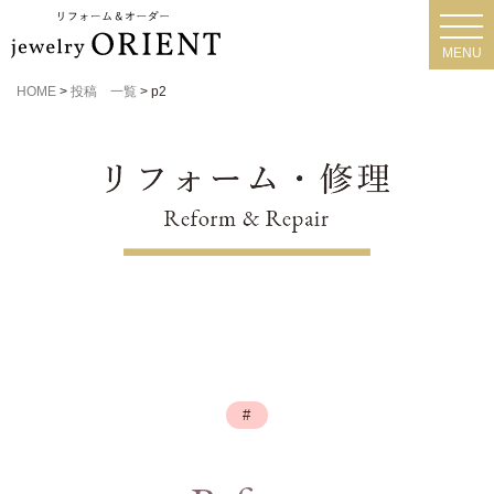
toggl
navig
MENU
HOME
>
投稿 一覧
>
p2
#