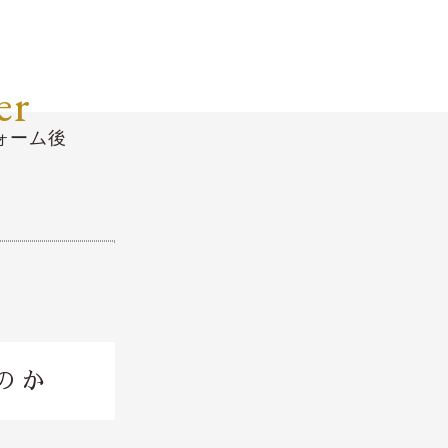
er
ォーム後
のか