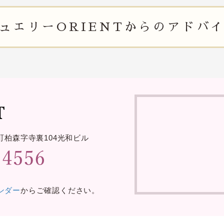
ュエリー
ORIENTからの
アドバ
町柏森字寺裏
104光和ビル
レンダー
からご確認ください。