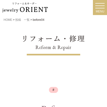
toggl
navig
MENU
HOME
>
投稿 一覧
>
before04
#