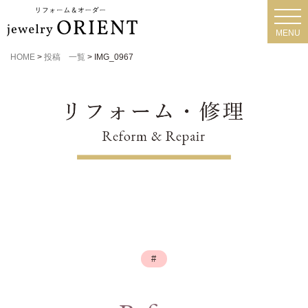
toggl
navig
MENU
HOME
>
投稿 一覧
>
IMG_0967
#