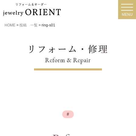
toggl
navig
MENU
HOME
>
投稿 一覧
>
ring-s01
#