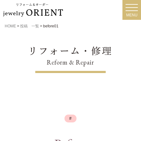
toggl
navig
MENU
HOME
>
投稿 一覧
>
before01
#