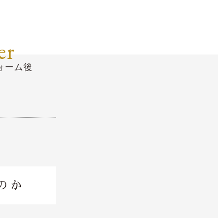
er
ォーム後
のか