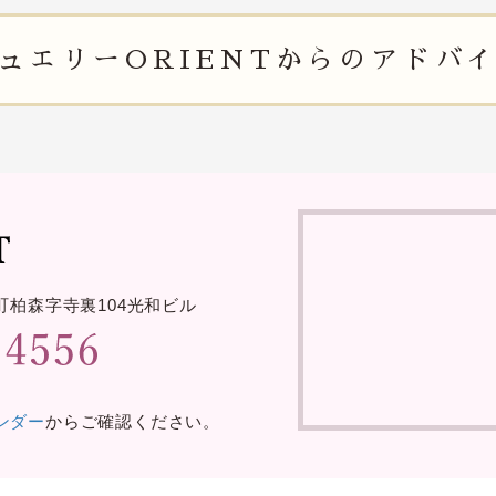
ュエリー
ORIENTからの
アドバ
町柏森字寺裏
104光和ビル
レンダー
からご確認ください。