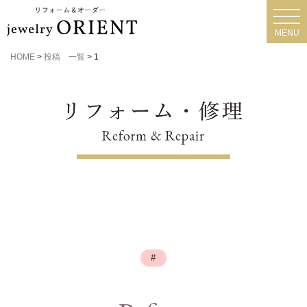
toggl
navig
MENU
HOME
>
投稿 一覧
>
1
#