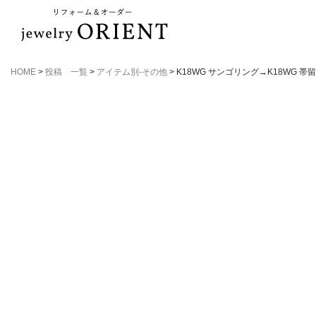
HOME
>
投稿 一覧
>
アイテム別-その他
>
K18WG サンゴリング→K18WG 帯留