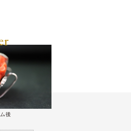
er
ム後