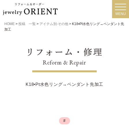
toggl
navig
MENU
HOME
>
投稿 一覧
>
アイテム別-その他
>
K18•Pt水色リング→ペンダント先
加工
K18•Pt水色リング→ペンダント先加工
#