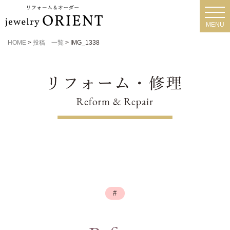
toggl
navig
MENU
HOME
>
投稿 一覧
>
IMG_1338
#