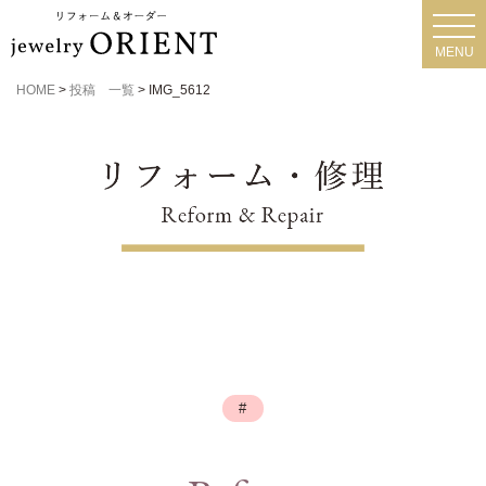
toggl
navig
MENU
HOME
>
投稿 一覧
>
IMG_5612
#