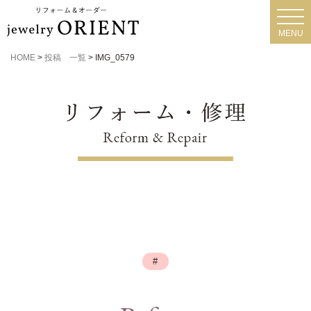
toggl
navig
MENU
HOME
>
投稿 一覧
>
IMG_0579
#