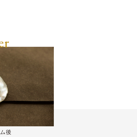
er
ム後