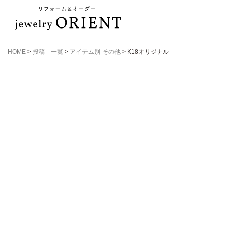
HOME
>
投稿 一覧
>
アイテム別-その他
>
K18オリジナル