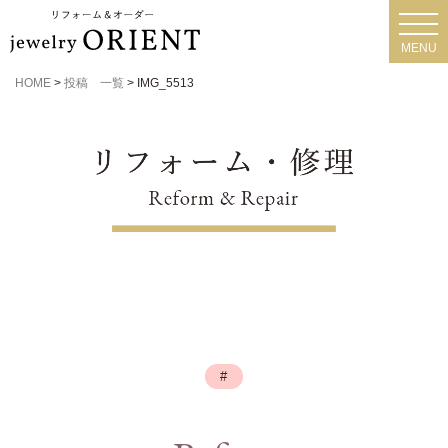
toggl
navig
MENU
HOME
>
投稿 一覧
>
IMG_5513
#