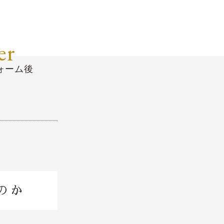
er
ォーム後
のか