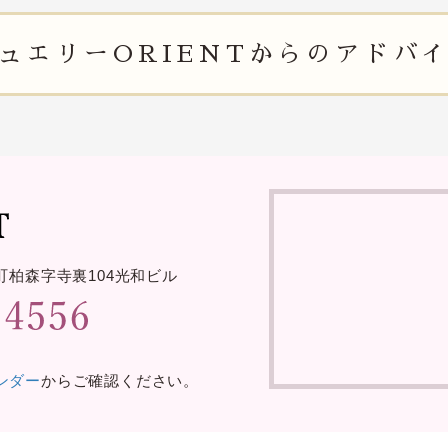
ュエリー
ORIENTからの
アドバ
町柏森字寺裏
104光和ビル
レンダー
からご確認ください。