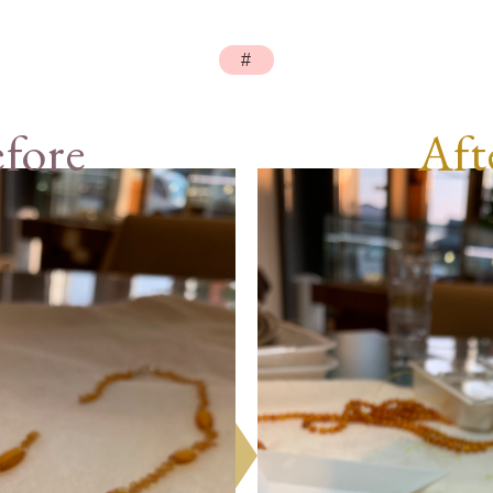
#
fore
Aft