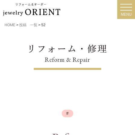
toggl
navig
MENU
HOME
>
投稿 一覧
>
52
#