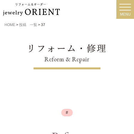
toggl
navig
MENU
HOME
>
投稿 一覧
>
37
#