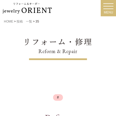
toggl
navig
MENU
HOME
>
投稿 一覧
>
35
#