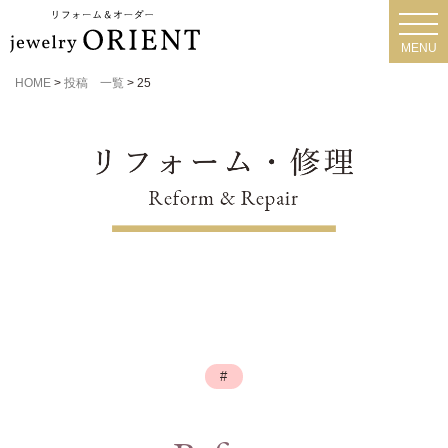
toggl
navig
MENU
HOME
>
投稿 一覧
>
25
#