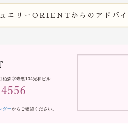
ュエリー
ORIENTからの
アドバ
町柏森字寺裏
104光和ビル
レンダー
からご確認ください。