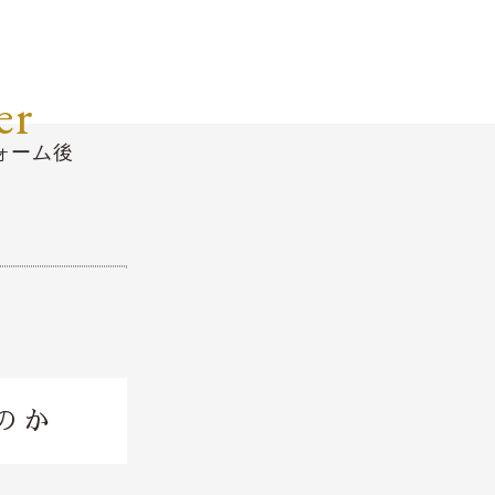
er
ォーム後
のか