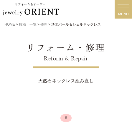
toggl
navig
MENU
HOME
>
投稿 一覧
>
修理
>
淡水パール＆シェルネックレス
天然石ネックレス組み直し
#