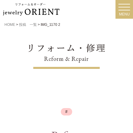
toggl
navig
MENU
HOME
>
投稿 一覧
>
IMG_1170 2
#