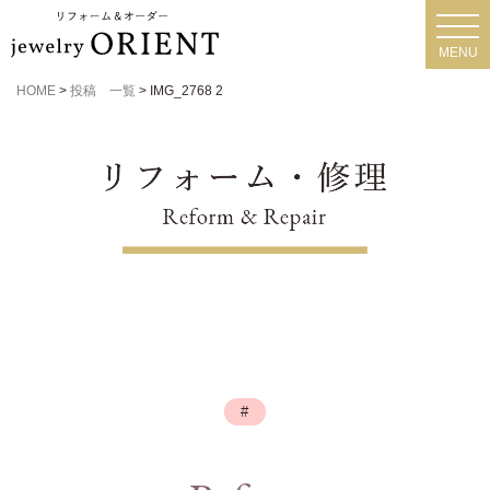
toggl
navig
MENU
HOME
>
投稿 一覧
>
IMG_2768 2
#