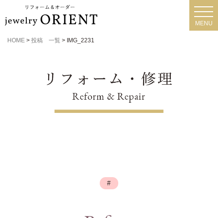
toggl
navig
MENU
HOME
>
投稿 一覧
>
IMG_2231
#