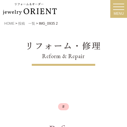
toggl
navig
MENU
HOME
>
投稿 一覧
>
IMG_0935 2
#