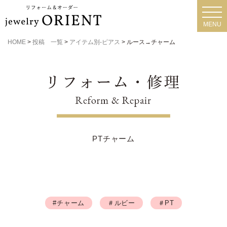
toggl
navig
MENU
HOME
>
投稿 一覧
>
アイテム別-ピアス
>
ルース→チャーム
PTチャーム
#チャーム
＃ルビー
＃PT