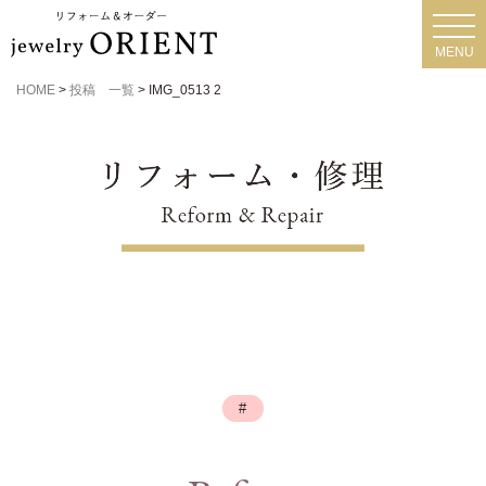
toggl
navig
MENU
HOME
>
投稿 一覧
>
IMG_0513 2
#