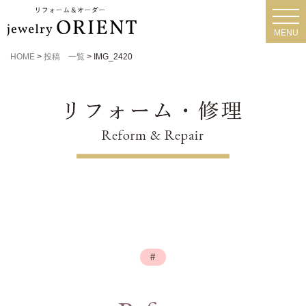
toggl
navig
MENU
HOME
>
投稿 一覧
>
IMG_2420
#