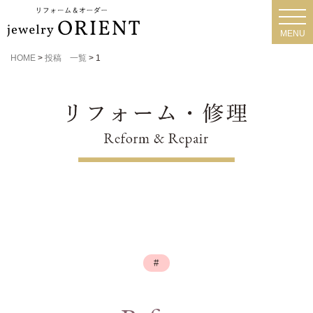
toggl
navig
MENU
HOME
>
投稿 一覧
>
1
#