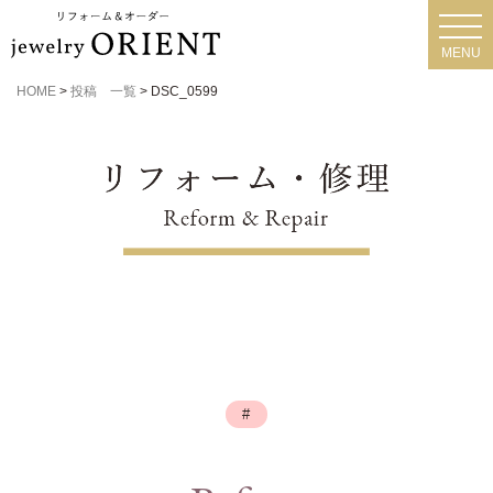
toggl
navig
MENU
HOME
>
投稿 一覧
>
DSC_0599
#