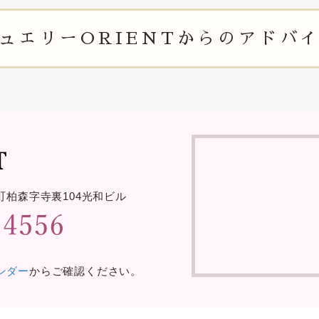
ュエリー
ORIENTからの
アドバ
町柏森字寺裏
104光和ビル
レンダー
からご確認ください。