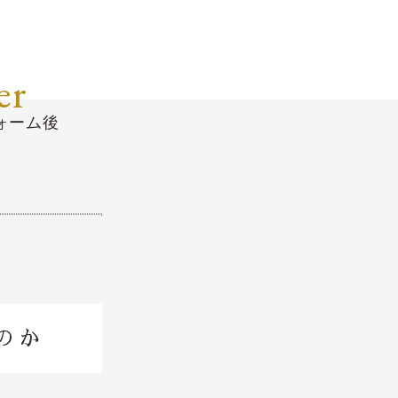
er
ォーム後
のか