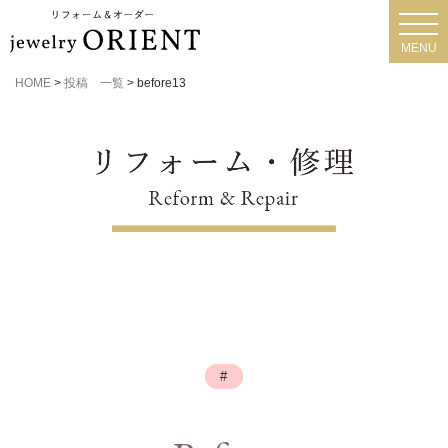
toggl
navig
MENU
HOME
>
投稿 一覧
>
before13
#