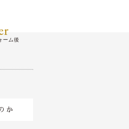
er
ォーム後
のか