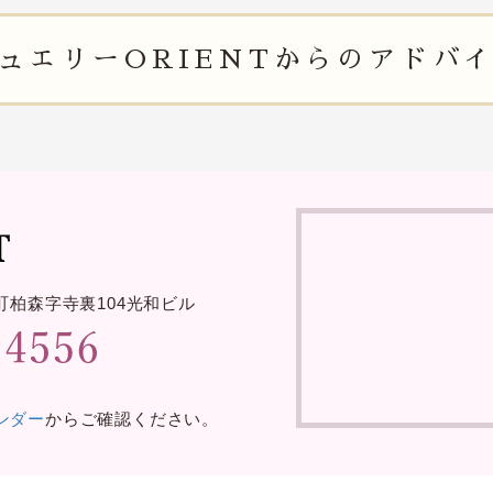
ュエリー
ORIENTからの
アドバ
町柏森字寺裏
104光和ビル
レンダー
からご確認ください。