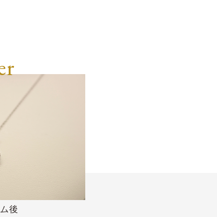
er
ム後