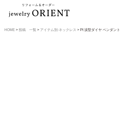
HOME
>
投稿 一覧
>
アイテム別-ネックレス
>
Pt 涙型ダイヤ ペンダント