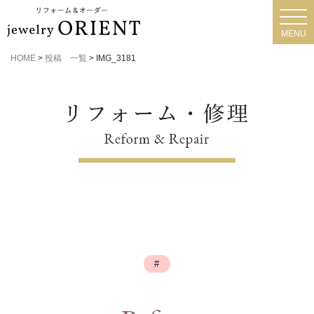
toggl
navig
MENU
HOME
>
投稿 一覧
>
IMG_3181
#