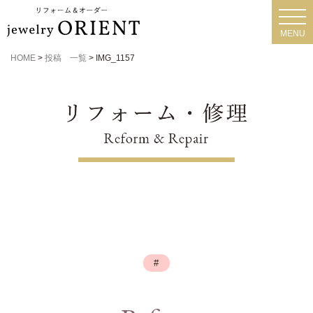
toggl
navig
MENU
HOME
>
投稿 一覧
>
IMG_1157
#