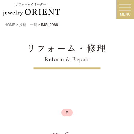
toggl
navig
MENU
HOME
>
投稿 一覧
>
IMG_2988
#